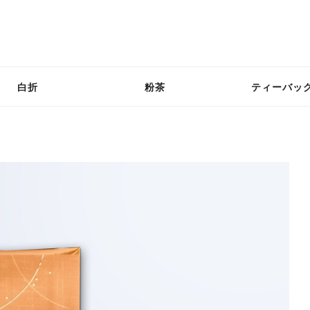
白折
粉茶
ティーバッ