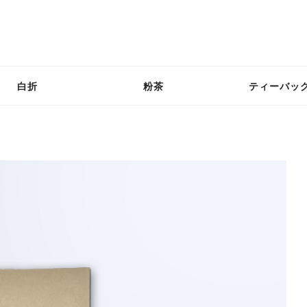
白折
粉茶
ティーバッ