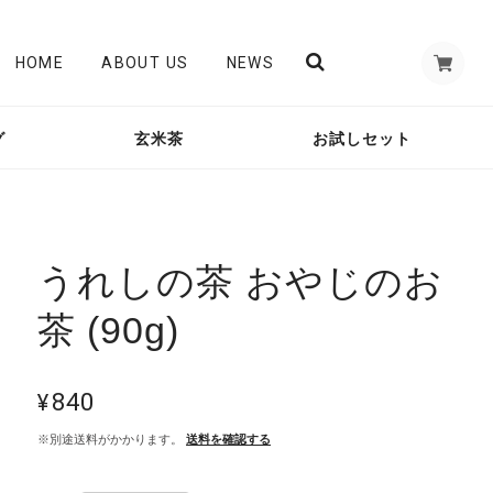
HOME
ABOUT US
NEWS
グ
玄米茶
お試しセット
うれしの茶 おやじのお
茶 (90g)
¥840
※別途送料がかかります。
送料を確認する